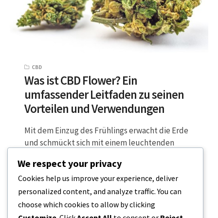
CBD
Was ist CBD Flower? Ein
umfassender Leitfaden zu seinen
Vorteilen und Verwendungen
Mit dem Einzug des Frühlings erwacht die Erde
und schmückt sich mit einem leuchtenden
Wandteppich aus roten, violetten, gelben
We respect your privacy
und…
Cookies help us improve your experience, deliver
personalized content, and analyze traffic. You can
6 MINUTEN LESEZEIT
16. DEZEMBER 2023
choose which cookies to allow by clicking
Customize
. Click
Accept All
to consent or
Reject