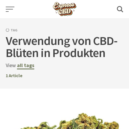
Skip
to
content
TAG
Verwendung von CBD-
Blüten in Produkten
View
all tags
1
Article