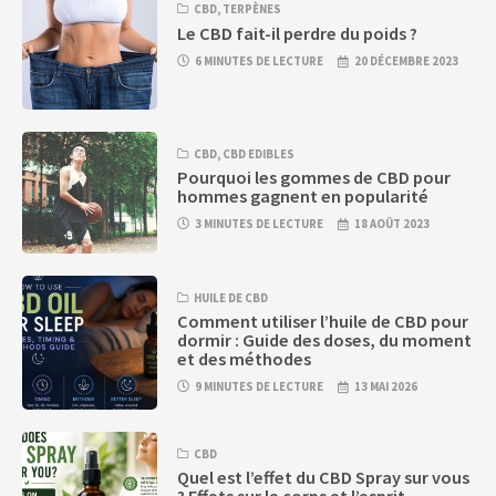
CBD
,
TERPÈNES
Le CBD fait-il perdre du poids ?
6 MINUTES DE LECTURE
20 DÉCEMBRE 2023
CBD
,
CBD EDIBLES
Pourquoi les gommes de CBD pour
hommes gagnent en popularité
3 MINUTES DE LECTURE
18 AOÛT 2023
HUILE DE CBD
Comment utiliser l’huile de CBD pour
dormir : Guide des doses, du moment
et des méthodes
9 MINUTES DE LECTURE
13 MAI 2026
CBD
Quel est l’effet du CBD Spray sur vous
? Effets sur le corps et l’esprit