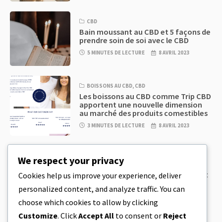
CBD
Bain moussant au CBD et 5 façons de
prendre soin de soi avec le CBD
5 MINUTES DE LECTURE
8 AVRIL 2023
BOISSONS AU CBD
,
CBD
Les boissons au CBD comme Trip CBD
apportent une nouvelle dimension
au marché des produits comestibles
3 MINUTES DE LECTURE
8 AVRIL 2023
CBD
,
CBD EDIBLES
We respect your privacy
Pâte à biscuits au CBD et produits
comestibles au CBD incroyablement
Cookies help us improve your experience, deliver
simples à préparer à la maison
personalized content, and analyze traffic. You can
5 MINUTES DE LECTURE
8 AVRIL 2023
choose which cookies to allow by clicking
Customize
. Click
Accept All
to consent or
Reject