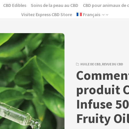
CBD Edibles
Soins de la peau au CBD
CBD pour animaux de
Visitez Express CBD Store
Français
HUILE DE CBD
,
REVUE DU CBD
Commenta
produit 
Infuse 5
Fruity Oi