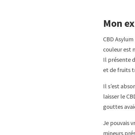
Mon ex
CBD Asylum 
couleur est 
Il présente 
et de fruits 
Il s’est abs
laisser le CB
gouttes ava
Je pouvais v
mineurs prése