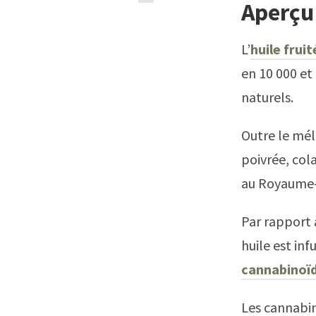
Aperçu
L’
huile frui
en 10 000 et
naturels.
Outre le mél
poivrée, col
au Royaume-U
Par rapport 
huile est in
cannabinoï
Les cannabin