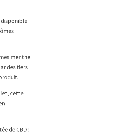
 disponible
arômes
rômes menthe
ar des tiers
produit.
let, cette
en
tée de CBD :