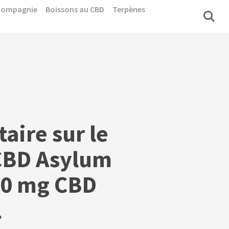
 compagnie
Boissons au CBD
Terpènes
ire sur le
CBD Asylum
00 mg CBD
l