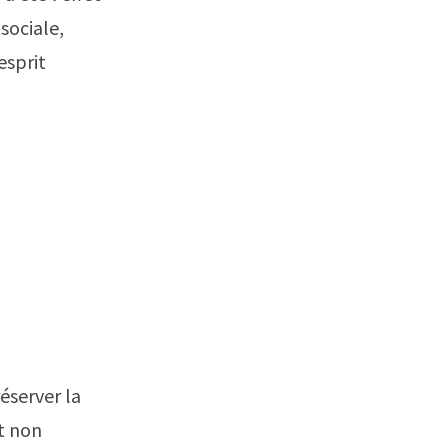
sociale,
esprit
éserver la
t non