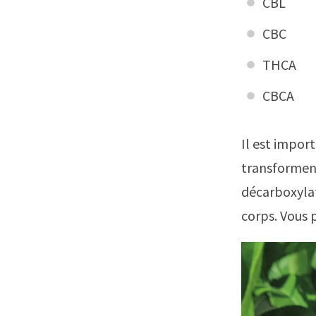
CBL
CBC
THCA
CBCA
Il est impor
transforment
décarboxylat
corps. Vous 