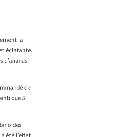
lement la
et éclatante.
es d’ananas
ecommandé de
senti que 5
abinoïdes
a été l’effet