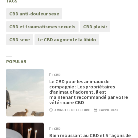
TAGS
CBD anti-douleur sexe
CBD et traumatismes sexuels
CBD plaisir
CBD sexe
Le CBD augmente la libido
POPULAR
CBD
Le CBD pour les animaux de
compagnie : Les propriétaires
d’animaux l’adorent, il est
maintenant recommandé par votre
vétérinaire CBD
3 MINUTES DE LECTURE
8 AVRIL 2023
CBD
Bain moussant au CBD et 5 façons de