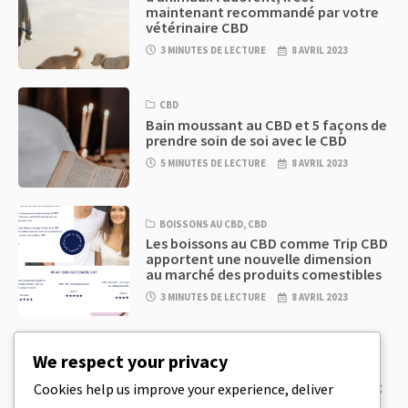
maintenant recommandé par votre
vétérinaire CBD
3 MINUTES DE LECTURE
8 AVRIL 2023
CBD
Bain moussant au CBD et 5 façons de
prendre soin de soi avec le CBD
5 MINUTES DE LECTURE
8 AVRIL 2023
BOISSONS AU CBD
,
CBD
Les boissons au CBD comme Trip CBD
apportent une nouvelle dimension
au marché des produits comestibles
3 MINUTES DE LECTURE
8 AVRIL 2023
CBD
,
CBD EDIBLES
We respect your privacy
Pâte à biscuits au CBD et produits
comestibles au CBD incroyablement
Cookies help us improve your experience, deliver
simples à préparer à la maison