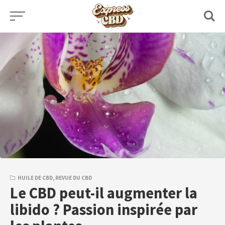
Skip
to
content
HUILE DE CBD
,
REVUE DU CBD
Le CBD peut-il augmenter la
libido ? Passion inspirée par