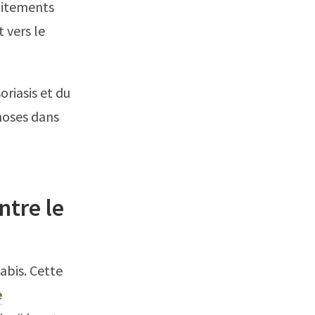
raitements
 vers le
riasis et du
hoses dans
ntre le
abis. Cette
e