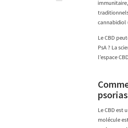
immunitaire,
traditionnel
cannabidiol
Le CBD peut-
PsA ? La sci
l’espace CBD
Comment
psorias
Le CBD est u
molécule est