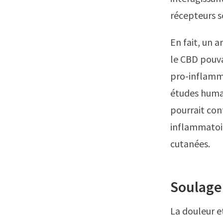
récepteurs s
En fait, un a
le CBD pouva
pro-inflamma
études humai
pourrait cont
inflammatoire
cutanées.
Soulagem
La douleur e