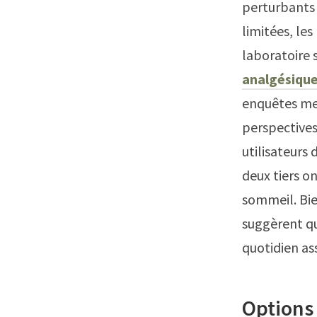
perturbants 
limitées, le
laboratoire 
analgésiqu
enquêtes men
perspective
utilisateurs
deux tiers o
sommeil. Bie
suggèrent qu
quotidien as
Options 