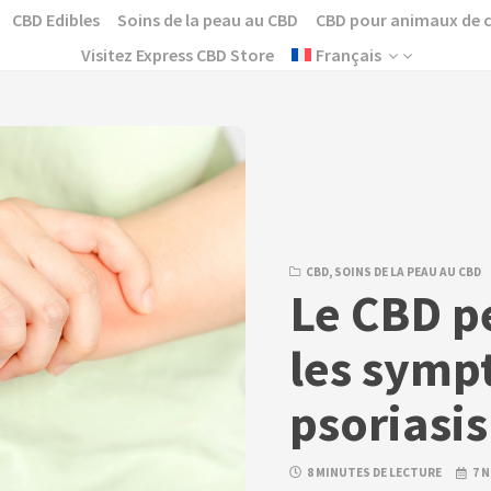
CBD Edibles
Soins de la peau au CBD
CBD pour animaux de
Visitez Express CBD Store
Français
CBD
,
SOINS DE LA PEAU AU CBD
Le CBD pe
les symp
psoriasis
8 MINUTES DE LECTURE
7 