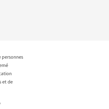
de personnes
semé
tation
s et de
e