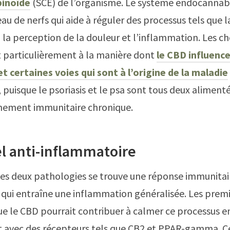
inoïde
(SCE) de l’organisme. Le système endocannab
eau de nerfs qui aide à réguler des processus tels que 
 la perception de la douleur et l’inflammation. Les c
t particulièrement à la manière dont
le CBD influence
t certaines voies qui sont à l’origine de la maladie
, puisque le psoriasis et le psa sont tous deux aliment
nement immunitaire chronique.
l anti-inflammatoire
es deux pathologies se trouve une réponse immunitai
 qui entraîne une inflammation généralisée. Les prem
e le CBD pourrait contribuer à calmer ce processus e
t avec des récepteurs tels que CB2 et PPAR-gamma. C