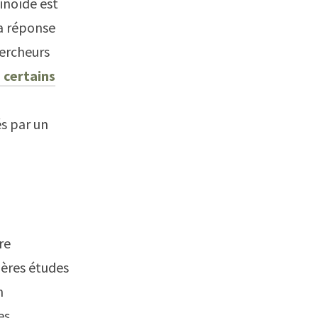
inoïde est
la réponse
hercheurs
 certains
és par un
re
ières études
n
es