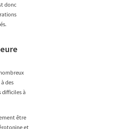
est donc
rations
és.
leure
e nombreux
 à des
ifficiles à
lement être
sérotonine et