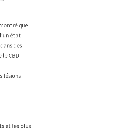
montré que
d’un état
 dans des
e le CBD
s lésions
s et les plus