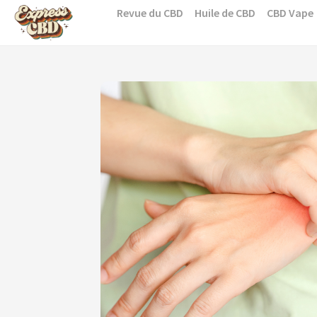
Skip
Revue du CBD
Huile de CBD
CBD Vape
to
content