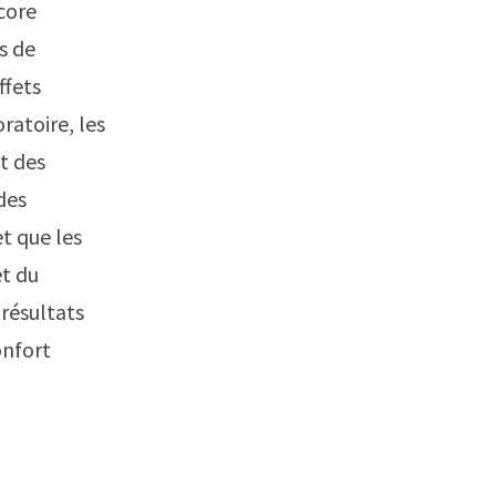
core
s de
ffets
oratoire, les
t des
des
et que les
et du
 résultats
onfort