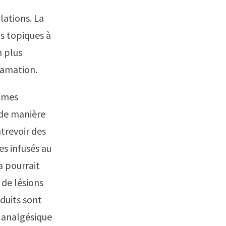
ulations. La
s topiques à
 plus
uamation.
tômes
t de manière
ntrevoir des
s infusés au
a pourrait
 de lésions
duits sont
n analgésique