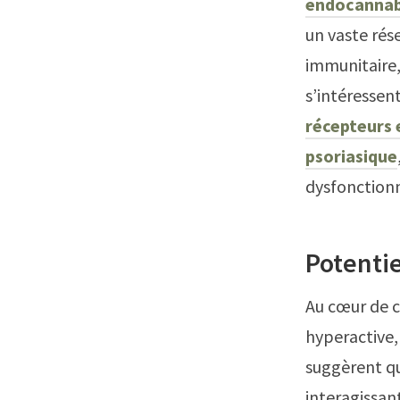
endocannab
un vaste rés
immunitaire,
s’intéressen
récepteurs e
psoriasique
dysfonction
Potentie
Au cœur de c
hyperactive,
suggèrent qu
interagissan