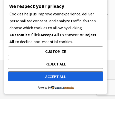
CBD
,
CBD EDIBLES
We respect your privacy
Pâte à biscuits au CBD et produits
comestibles au CBD incroyablement
Cookies help us improve your experience, deliver
simples à préparer à la maison
personalized content, and analyze traffic. You can
5 MINUTES DE LECTURE
8 AVRIL 2023
choose which cookies to allow by clicking
Customize
. Click
Accept All
to consent or
Reject
All
to decline non-essential cookies.
CUSTOMIZE
REJECT ALL
Publishing Principles
Ethics Policy
ACCEPT ALL
Corrections Policy
Feedback Policy
Ownership & Funding
Tag map
Contact Us
Powered by