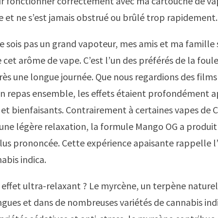
r fonctionner correctement avec ma cartouche de va
 et ne s’est jamais obstrué ou brûlé trop rapidement.
ne sois pas un grand vapoteur, mes amis et ma famill
cet arôme de vape. C’est l’un des préférés de la foule
ès une longue journée. Que nous regardions des films
n repas ensemble, les effets étaient profondément a
et bienfaisants. Contrairement à certaines vapes de 
’une légère relaxation, la formule Mango OG a produi
lus prononcée. Cette expérience apaisante rappelle l’
abis indica.
t effet ultra-relaxant ? Le myrcène, un terpène nature
gues et dans de nombreuses variétés de cannabis ind