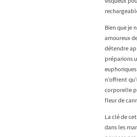
visqueux pou
rechargeable
Bien que je 
amoureux de 
détendre apr
préparions u
euphoriques 
n’offrent qu
corporelle p
fleur de cann
La clé de ce
dans les man