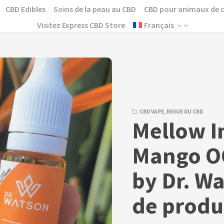
CBD Edibles
Soins de la peau au CBD
CBD pour animaux de
Visitez Express CBD Store
Français
CBD VAPE
,
REVUE DU CBD
Mellow In
Mango OG
by Dr. W
de produ