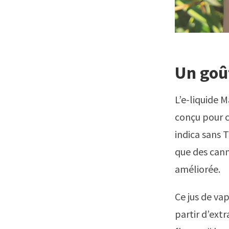
Un goût
L’e-liquide 
conçu pour c
indica sans 
que des can
améliorée.
Ce jus de va
partir d’extr