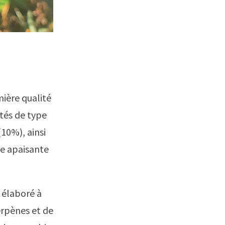
ière qualité
étés de type
10%), ainsi
e apaisante
 élaboré à
terpènes et de