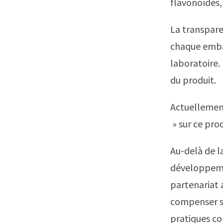
flavonoïdes, 
La transparen
chaque embal
laboratoire. 
du produit.
Actuellement
» sur ce pro
Au-delà de l
développemen
partenariat 
compenser so
pratiques c