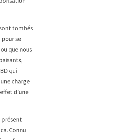
porisation
e sont tombés
 pour se
 ou que nous
paisants,
CBD qui
t une charge
effet d’une
l présent
ica. Connu