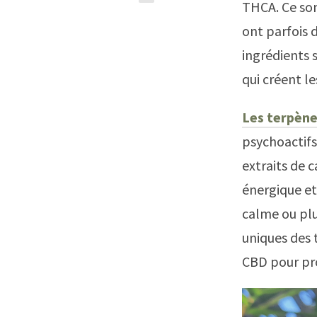
THCA. Ce son
ont parfois 
ingrédients 
qui créent l
Les terpèn
psychoactifs
extraits de 
énergique et
calme ou plu
uniques des 
CBD pour pr