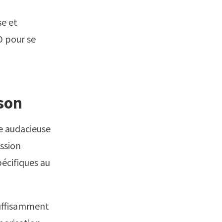
se et
D pour se
son
ue audacieuse
assion
pécifiques au
 suffisamment