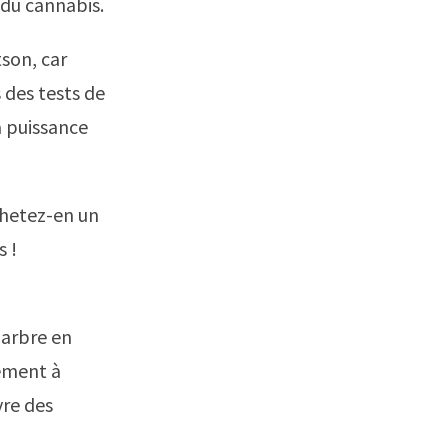
 du cannabis.
tson, car
des tests de
a puissance
chetez-en un
s !
 arbre en
vement à
vre des