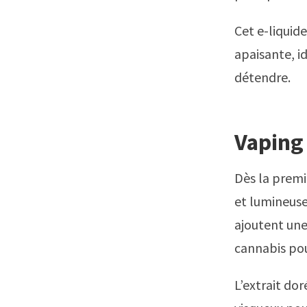
Cet e-liquid
apaisante, i
détendre.
Vaping
Dès la premi
et lumineuse,
ajoutent une
cannabis pou
L’extrait do