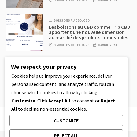
5 MINUTES DE LECTURE
8 AVRIL 2023
BOISSONS AU CBD
,
CBD
Les boissons au CBD comme Trip CBD
apportent une nouvelle dimension
au marché des produits comestibles
3 MINUTES DE LECTURE
8 AVRIL 2023
CBD
,
CBD EDIBLES
We respect your privacy
Pâte à biscuits au CBD et produits
comestibles au CBD incroyablement
Cookies help us improve your experience, deliver
simples à préparer à la maison
personalized content, and analyze traffic. You can
5 MINUTES DE LECTURE
8 AVRIL 2023
choose which cookies to allow by clicking
Customize
. Click
Accept All
to consent or
Reject
All
to decline non-essential cookies.
CUSTOMIZE
REJECT ALL