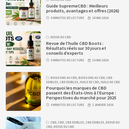
Guide SupremeCBD : Meilleurs
produits, avantages et offres (2026)
9 MINUTES DE LECTURE
20 MAI 2026
REVUE DU CBD
Revue de l’huile CBD Boots :
Résultats réels sur 30 jours et
conseils d’experts
9 MINUTES DE LECTURE
16 MAI 2026
BOISSONS AU CBD
,
BOISSONS AU CBD
,
CBD
EDIBLES
,
CBD EDIBLES
,
HUILE DE CBD
,
HUILE DE CBD
Pourquoi les marques de CBD
passent des États-Unis à l’Europe :
Perspectives du marché pour 2025
4 MINUTES DE LECTURE
1 JANVIER 2026
CBD
,
CBD
,
CBD EDIBLES
,
CBD EDIBLES
,
REVUE DU
CBD
,
REVUE DU CBD