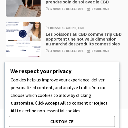
prendre soin de soi avec le CBD
5 MINUTES DE LECTURE
8 AVRIL 2023
BOISSONS AU CBD
,
CBD
Les boissons au CBD comme Trip CBD
apportent une nouvelle dimension
au marché des produits comestibles
3 MINUTES DE LECTURE
8 AVRIL 2023
CBD
,
CBD EDIBLES
We respect your privacy
Pâte à biscuits au CBD et produits
comestibles au CBD incroyablement
Cookies help us improve your experience, deliver
simples à préparer à la maison
personalized content, and analyze traffic. You can
5 MINUTES DE LECTURE
8 AVRIL 2023
choose which cookies to allow by clicking
Customize
. Click
Accept All
to consent or
Reject
All
to decline non-essential cookies.
CUSTOMIZE