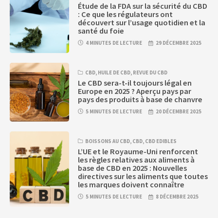
Étude de la FDA sur la sécurité du CBD
: Ce que les régulateurs ont
découvert sur l’usage quotidien et la
santé du foie
4 MINUTES DE LECTURE
29 DÉCEMBRE 2025
CBD
,
HUILE DE CBD
,
REVUE DU CBD
Le CBD sera-t-il toujours légal en
Europe en 2025 ? Aperçu pays par
pays des produits à base de chanvre
5 MINUTES DE LECTURE
20 DÉCEMBRE 2025
BOISSONS AU CBD
,
CBD
,
CBD EDIBLES
L’UE et le Royaume-Uni renforcent
les règles relatives aux aliments à
base de CBD en 2025 : Nouvelles
directives sur les aliments que toutes
les marques doivent connaître
5 MINUTES DE LECTURE
8 DÉCEMBRE 2025