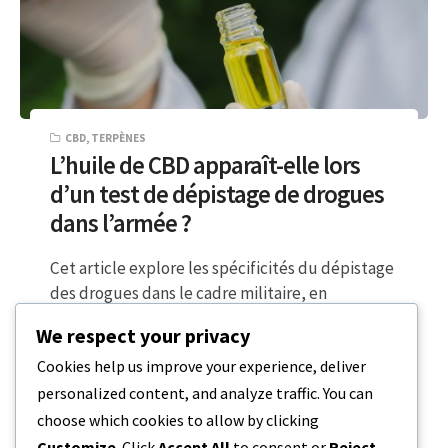
CBD
,
TERPÈNES
L’huile de CBD apparaît-elle lors
d’un test de dépistage de drogues
dans l’armée ?
Cet article explore les spécificités du dépistage
des drogues dans le cadre militaire, en
détaillant les différentes substances dépistées
We respect your privacy
et…
Cookies help us improve your experience, deliver
personalized content, and analyze traffic. You can
6 MINUTES DE LECTURE
20 DÉCEMBRE 2023
choose which cookies to allow by clicking
Customize
. Click
Accept All
to consent or
Reject