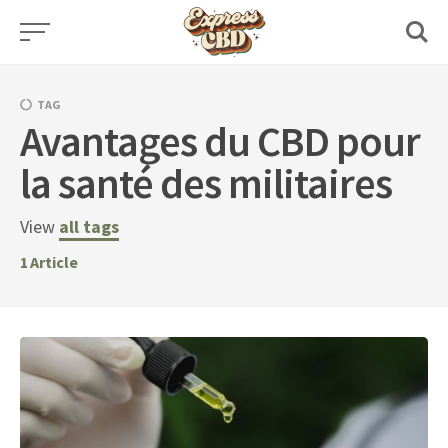
Skip
to
content
TAG
Avantages du CBD pour
la santé des militaires
View
all tags
1
Article