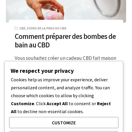
CBD
,
SOINS DE LA PEAU AU CBD
Comment préparer des bombes de
bain au CBD
Vous souhaitez créer un cadeau CBD fait maison
pour que vos amis et votre famille se sentent
We respect your privacy
propres et à…
Cookies help us improve your experience, deliver
personalized content, and analyze traffic. You can
3 MINUTES DE LECTURE
2 NOVEMBRE 2023
choose which cookies to allow by clicking
Customize
. Click
Accept All
to consent or
Reject
All
to decline non-essential cookies.
CUSTOMIZE