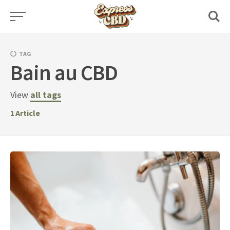
Skip
to
content
TAG
Bain au CBD
View
all tags
1
Article