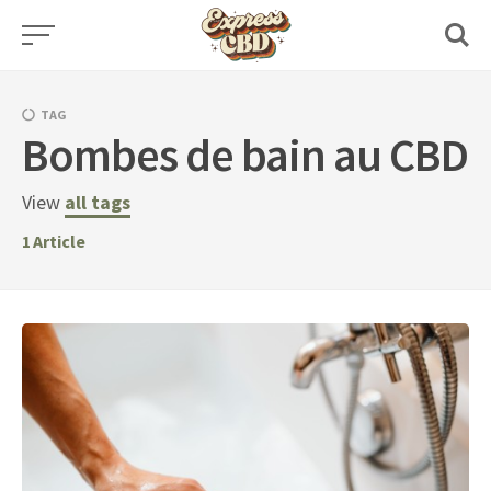
Skip
to
content
TAG
Bombes de bain au CBD
View
all tags
1
Article