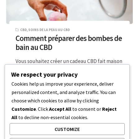
CBD
,
SOINS DE LA PEAU AU CBD
Comment préparer des bombes de
bain au CBD
Vous souhaitez créer un cadeau CBD fait maison
pour que vos amis et votre famille se sentent
We respect your privacy
propres et à…
Cookies help us improve your experience, deliver
personalized content, and analyze traffic. You can
3 MINUTES DE LECTURE
2 NOVEMBRE 2023
choose which cookies to allow by clicking
Customize
. Click
Accept All
to consent or
Reject
All
to decline non-essential cookies.
CUSTOMIZE