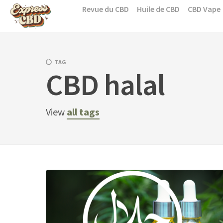
Skip
Revue du CBD
Huile de CBD
CBD Vape
to
content
TAG
CBD halal
View
all tags