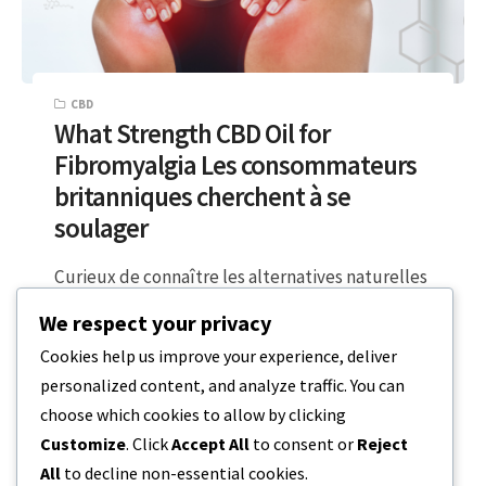
CBD
What Strength CBD Oil for
Fibromyalgia Les consommateurs
britanniques cherchent à se
soulager
Curieux de connaître les alternatives naturelles
et sûres pour gérer la douleur de la
We respect your privacy
fibromyalgie ? Le CBD peut vous…
Cookies help us improve your experience, deliver
personalized content, and analyze traffic. You can
3 MINUTES DE LECTURE
1 JANVIER 2024
choose which cookies to allow by clicking
Customize
. Click
Accept All
to consent or
Reject
All
to decline non-essential cookies.