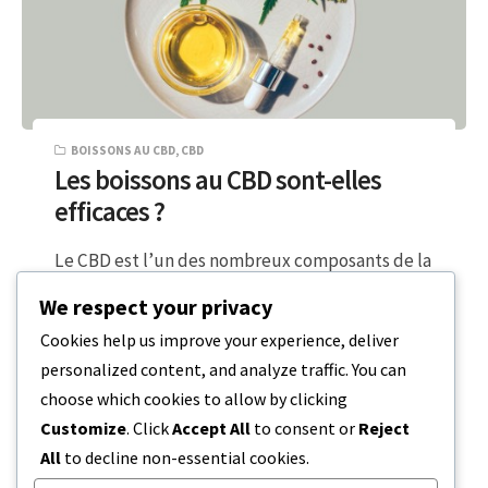
BOISSONS AU CBD
,
CBD
Les boissons au CBD sont-elles
efficaces ?
Le CBD est l’un des nombreux composants de la
plante de cannabis et il est utilisé pour traiter
We respect your privacy
différents problèmes…
Cookies help us improve your experience, deliver
personalized content, and analyze traffic. You can
5 MINUTES DE LECTURE
20 DÉCEMBRE 2023
choose which cookies to allow by clicking
Customize
. Click
Accept All
to consent or
Reject
All
to decline non-essential cookies.