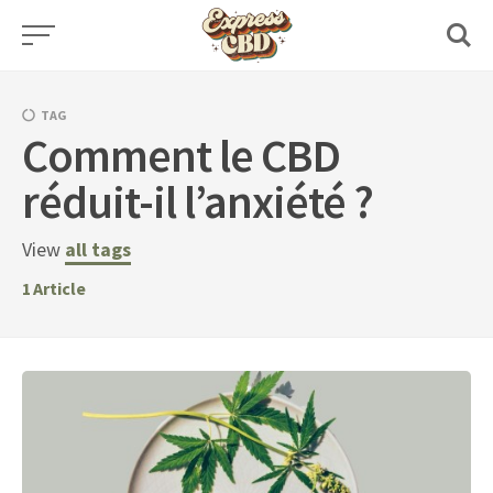
Skip
to
content
TAG
Comment le CBD
réduit-il l’anxiété ?
View
all tags
1
Article