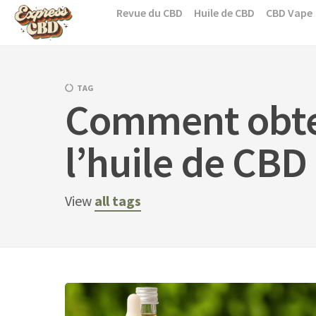
Skip
Revue du CBD
Huile de CBD
CBD Vape
to
content
TAG
Comment obte
l’huile de CBD
View
all tags