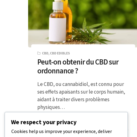
CBD
,
CBD EDIBLES
Peut-on obtenir du CBD sur
ordonnance ?
Le CBD, ou cannabidiol, est connu pour
ses effets apaisants sur le corps humain,
aidant à traiter divers problèmes
physiques…
We respect your privacy
5 MINUTES DE LECTURE
19 DÉCEMBRE 2023
Cookies help us improve your experience, deliver