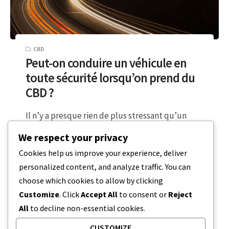
CBD
Peut-on conduire un véhicule en
toute sécurité lorsqu’on prend du
CBD ?
Il n’y a presque rien de plus stressant qu’un
long et périlleux trajet entre le domicile et le
We respect your privacy
lieu de…
Cookies help us improve your experience, deliver
personalized content, and analyze traffic. You can
2 MINUTES DE LECTURE
22 JANVIER 2024
choose which cookies to allow by clicking
Customize
. Click
Accept All
to consent or
Reject
All
to decline non-essential cookies.
CUSTOMIZE