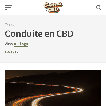
Skip
to
content
TAG
Conduite en CBD
View
all tags
1
Article