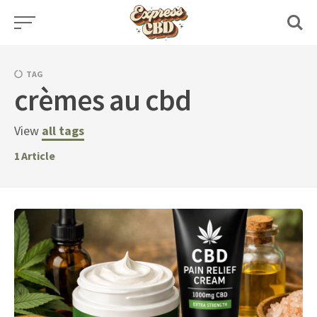
Skip
to
content
TAG
crèmes au cbd
View
all tags
1
Article