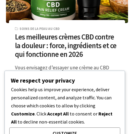
SOINS DE LA PEAU AU CBD
Les meilleures crèmes CBD contre
la douleur : force, ingrédients et ce
qui fonctionne en 2026
Vous envisagez d’essayer une crème au CBD
contre la douleur ? Concentrez-vous sur trois
We respect your privacy
points essentiels : la force de…
Cookies help us improve your experience, deliver
personalized content, and analyze traffic. You can
8 MINUTES DE LECTURE
13 AVRIL 2026
choose which cookies to allow by clicking
Customize
. Click
Accept All
to consent or
Reject
All
to decline non-essential cookies.
CUSTOMIZE