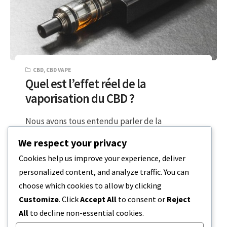
CBD
,
CBD VAPE
Quel est l’effet réel de la
vaporisation du CBD ?
Nous avons tous entendu parler de la
vaporisation du CBD, mais peu de gens savent
We respect your privacy
ce qu’il fait réellement à…
Cookies help us improve your experience, deliver
personalized content, and analyze traffic. You can
5 MINUTES DE LECTURE
20 DÉCEMBRE 2023
choose which cookies to allow by clicking
Customize
. Click
Accept All
to consent or
Reject
All
to decline non-essential cookies.