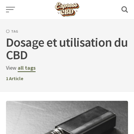
Skip
to
content
TAG
Dosage et utilisation du
CBD
View
all tags
1
Article