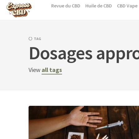
Skip
Revue du CBD
Huile de CBD
CBD Vape
to
content
TAG
Dosages appro
View
all tags