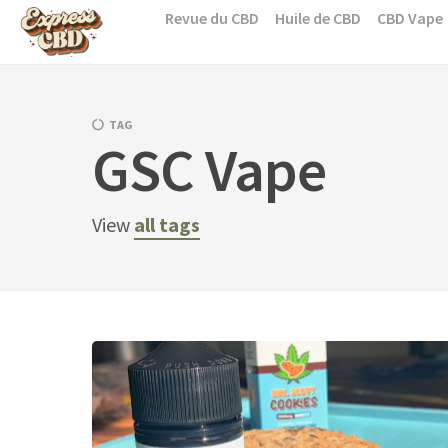
Skip
Revue du CBD
Huile de CBD
CBD Vape
to
content
TAG
GSC Vape
View
all tags