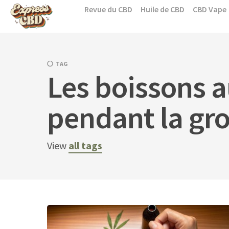
Skip
Revue du CBD
Huile de CBD
CBD Vape
to
content
TAG
Les boissons a
pendant la gro
View
all tags