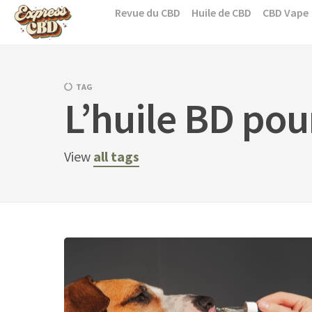
Skip
Revue du CBD
Huile de CBD
CBD Vape
to
content
TAG
L’huile BD pou
View
all tags