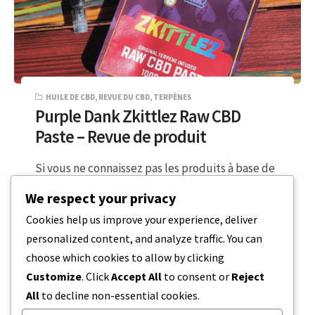
HUILE DE CBD
,
REVUE DU CBD
,
TERPÈNES
Purple Dank Zkittlez Raw CBD
Paste – Revue de produit
Si vous ne connaissez pas les produits à base de
pâte de CBD, sachez qu’ils constituent une
We respect your privacy
excellente option pour…
Cookies help us improve your experience, deliver
personalized content, and analyze traffic. You can
2 MINUTES DE LECTURE
22 FÉVRIER 2024
choose which cookies to allow by clicking
Customize
. Click
Accept All
to consent or
Reject
All
to decline non-essential cookies.