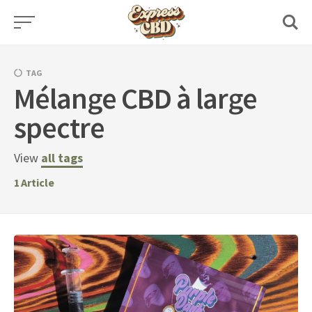
Skip
to
content
TAG
Mélange CBD à large
spectre
View
all tags
1
Article