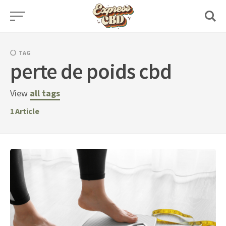
Skip
to
content
TAG
perte de poids cbd
View
all tags
1
Article