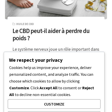
HUILE DE CBD
Le CBD peut-il aider à perdre du
poids ?
Le système nerveux joue un rôle important dans
la régulation du poids. Il détermine la façon
We respect your privacy
dont votre corps traite…
Cookies help us improve your experience, deliver
personalized content, and analyze traffic. You can
3 MINUTES DE LECTURE
1 AVRIL 2024
choose which cookies to allow by clicking
Customize
. Click
Accept All
to consent or
Reject
All
to decline non-essential cookies.
CUSTOMIZE