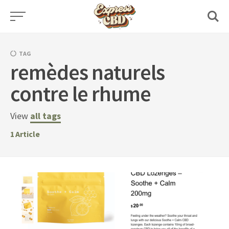
Skip
to
content
TAG
remèdes naturels
contre le rhume
View
all tags
1
Article