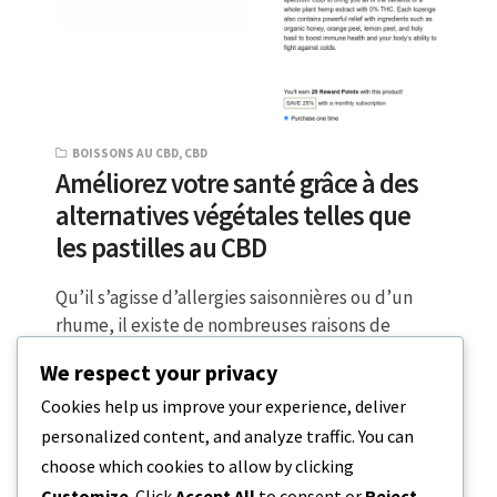
BOISSONS AU CBD
,
CBD
Améliorez votre santé grâce à des
alternatives végétales telles que
les pastilles au CBD
Qu’il s’agisse d’allergies saisonnières ou d’un
rhume, il existe de nombreuses raisons de
chercher des remèdes pour soulager vos
We respect your privacy
symptômes…
Cookies help us improve your experience, deliver
personalized content, and analyze traffic. You can
6 MINUTES DE LECTURE
2 JUIN 2023
choose which cookies to allow by clicking
Customize
. Click
Accept All
to consent or
Reject