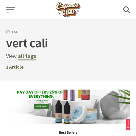
Skip
to
content
TAG
vert cali
View
all tags
1
Article