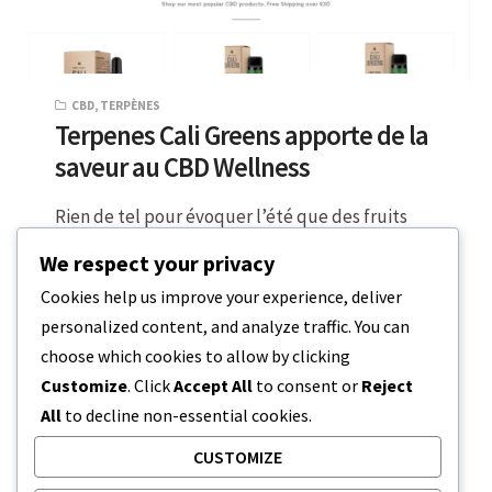
CBD
,
TERPÈNES
Terpenes Cali Greens apporte de la
saveur au CBD Wellness
Rien de tel pour évoquer l’été que des fruits
frais et une profonde relaxation. Cette année,
We respect your privacy
vous pouvez intégrer tous…
Cookies help us improve your experience, deliver
personalized content, and analyze traffic. You can
5 MINUTES DE LECTURE
24 AOÛT 2023
choose which cookies to allow by clicking
Customize
. Click
Accept All
to consent or
Reject
All
to decline non-essential cookies.
CUSTOMIZE