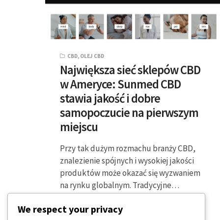
CBD
,
OLEJ CBD
Największa sieć sklepów CBD
w Ameryce: Sunmed CBD
stawia jakość i dobre
samopoczucie na pierwszym
miejscu
Przy tak dużym rozmachu branży CBD,
znalezienie spójnych i wysokiej jakości
produktów może okazać się wyzwaniem
na rynku globalnym. Tradycyjne…
We respect your privacy
3 MINUTY CZYTANIA
2023-06-08