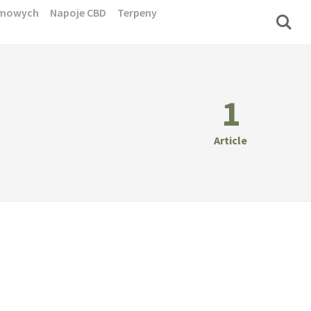
domowych
Napoje CBD
Terpeny
1
Article