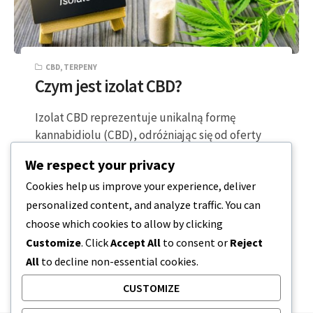
CBD
,
TERPENY
Czym jest izolat CBD?
Izolat CBD reprezentuje unikalną formę
kannabidiolu (CBD), odróżniając się od oferty
CBD o pełnym spektrum, ponieważ jest
We respect your privacy
całkowicie pozbawiony THC….
Cookies help us improve your experience, deliver
personalized content, and analyze traffic. You can
5 MINUTY CZYTANIA
2023-12-20
choose which cookies to allow by clicking
Customize
. Click
Accept All
to consent or
Reject
All
to decline non-essential cookies.
CUSTOMIZE