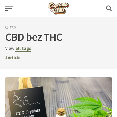
Skip
to
content
TAG
CBD bez THC
View
all tags
1
Article