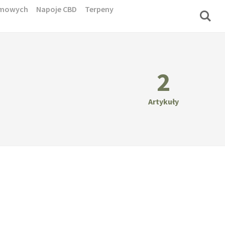
domowych
Napoje CBD
Terpeny
2
Artykuły