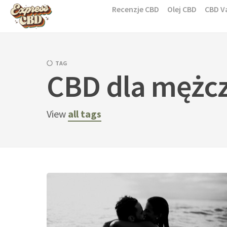
Skip
Recenzje CBD
Olej CBD
CBD V
to
content
TAG
CBD dla mężc
View
all tags