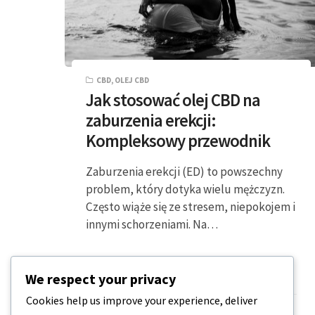
CBD
,
OLEJ CBD
Jak stosować olej CBD na
zaburzenia erekcji:
Kompleksowy przewodnik
Zaburzenia erekcji (ED) to powszechny
problem, który dotyka wielu mężczyzn.
Często wiąże się ze stresem, niepokojem i
innymi schorzeniami. Na…
We respect your privacy
2 MINUTY CZYTANIA
2023-10-08
Cookies help us improve your experience, deliver