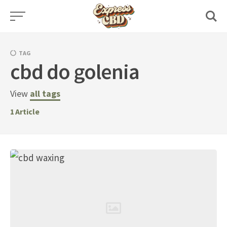
Skip
to
content
TAG
cbd do golenia
View
all tags
1
Article