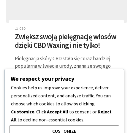
CBD
Zwiększ swoją pielęgnację włosów
dzięki CBD Waxing i nie tylko!
Pielęgnacja skóry CBD stała się coraz bardziej
popularna w świecie urody, znana ze swojego
potencjału jako środek przeciwzapalny,
We respect your privacy
przeciwbakteryjny i…
Cookies help us improve your experience, deliver
personalized content, and analyze traffic. You can
3 MINUTY CZYTANIA
2023-04-15
choose which cookies to allow by clicking
Customize
. Click
Accept All
to consent or
Reject
All
to decline non-essential cookies.
CUSTOMIZE