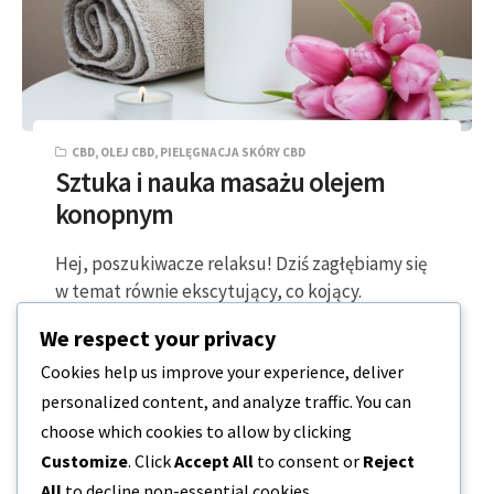
CBD
,
OLEJ CBD
,
PIELĘGNACJA SKÓRY CBD
Sztuka i nauka masażu olejem
konopnym
Hej, poszukiwacze relaksu! Dziś zagłębiamy się
w temat równie ekscytujący, co kojący.
Bębenek, proszę… mówimy o masażach olejem
We respect your privacy
konopnym! Skąd…
Cookies help us improve your experience, deliver
personalized content, and analyze traffic. You can
2 MINUTY CZYTANIA
2023-09-17
choose which cookies to allow by clicking
Customize
. Click
Accept All
to consent or
Reject
All
to decline non-essential cookies.