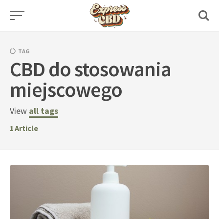
Skip
to
content
TAG
CBD do stosowania
miejscowego
View
all tags
1
Article