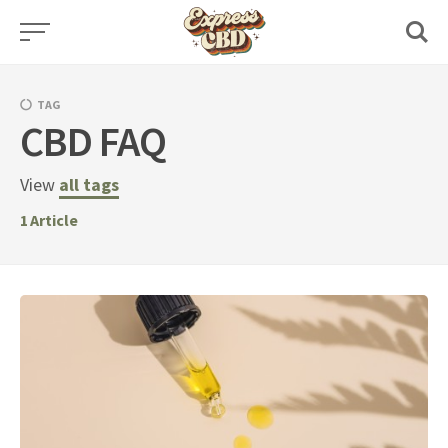
Skip
to
content
TAG
CBD FAQ
View
all tags
1
Article