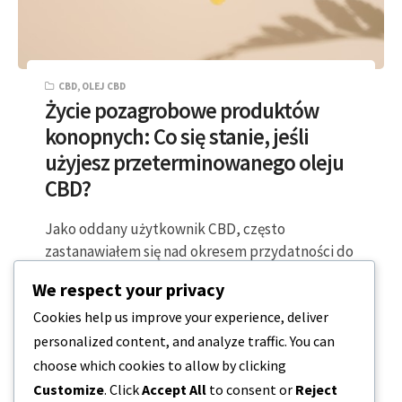
CBD
,
OLEJ CBD
Życie pozagrobowe produktów
konopnych: Co się stanie, jeśli
użyjesz przeterminowanego oleju
CBD?
Jako oddany użytkownik CBD, często
zastanawiałem się nad okresem przydatności do
spożycia mojego ulubionego produktu wellness.
We respect your privacy
Jak wszystkie dobre rzeczy,…
Cookies help us improve your experience, deliver
personalized content, and analyze traffic. You can
2 MINUTY CZYTANIA
2023-09-26
choose which cookies to allow by clicking
Customize
. Click
Accept All
to consent or
Reject