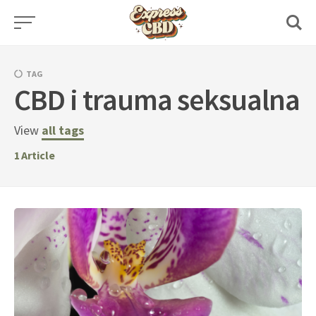
Skip
to
content
TAG
CBD i trauma seksualna
View
all tags
1
Article