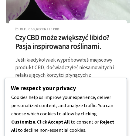
OLEJ CBD
,
RECENZJE CBD
Czy CBD może zwiększyć libido?
Pasja inspirowana roślinami.
Jeśli kiedykolwiek wypróbowałeś miejscowy
produkt CBD, doświadczyłeś niesamowitych i
relaksujących korzyści płynących z
miejscowego, ukierunkowanego stosowania
We respect your privacy
CBD. Teraz te niesamowite…
Cookies help us improve your experience, deliver
personalized content, and analyze traffic. You can
2 MINUTY CZYTANIA
2024-04-07
choose which cookies to allow by clicking
Customize
. Click
Accept All
to consent or
Reject
All
to decline non-essential cookies.