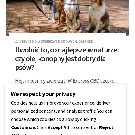
CBD
,
CBD DLA ZWIERZĄT DOMOWYCH
,
OLEJ CBD
Uwolnić to, co najlepsze w naturze:
czy olej konopny jest dobry dla
psów?
Hej, miłośnicy zwierząt! W Express CBD często
jesteśmy pytani o to, czy olej konopny jest
We respect your privacy
dobry dla psów. Podczas gdy…
Cookies help us improve your experience, deliver
personalized content, and analyze traffic. You can
2 MINUTY CZYTANIA
2023-11-08
choose which cookies to allow by clicking
Customize
. Click
Accept All
to consent or
Reject