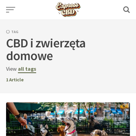
Skip
to
content
TAG
CBD i zwierzęta
domowe
View
all tags
1
Article