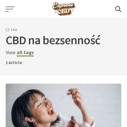
Skip
to
content
TAG
CBD na bezsenność
View
all tags
1
Article