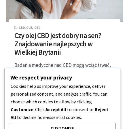
CBD
,
OLEJ CBD
Czy olej CBD jest dobry na sen?
Znajdowanie najlepszych w
Wielkiej Brytanii
Badania medyczne nad CBD mogą wciąż trwać,
ale wczesne raporty wskazują na potencjalne
We respect your privacy
korzyści w zakresie bólu, snu i lęku….
Cookies help us improve your experience, deliver
personalized content, and analyze traffic. You can
4 MINUTY CZYTANIA
2023-12-20
choose which cookies to allow by clicking
Customize
. Click
Accept All
to consent or
Reject
All
to decline non-essential cookies.
CUSTOMIZE