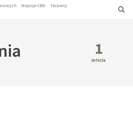
domowych
Napoje CBD
Terpeny
1
nia
Article