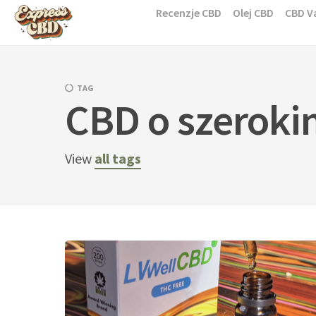
Skip
Recenzje CBD
Olej CBD
CBD V
to
content
TAG
CBD o szeroki
View
all tags