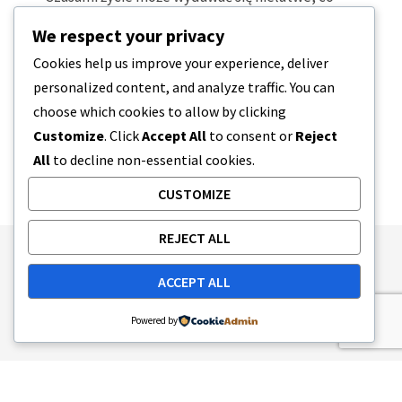
sprawia, że trudno jest skupić się na pielęgnacji
We respect your privacy
osobistej poza tym, co jest…
Cookies help us improve your experience, deliver
personalized content, and analyze traffic. You can
4 MINUTY CZYTANIA
2023-04-08
choose which cookies to allow by clicking
Customize
. Click
Accept All
to consent or
Reject
All
to decline non-essential cookies.
CUSTOMIZE
REJECT ALL
Publishing Principles
Ethics Policy
ACCEPT ALL
Corrections Policy
Feedback Policy
Ownership & Funding
Tag map
Contact Us
Powered by