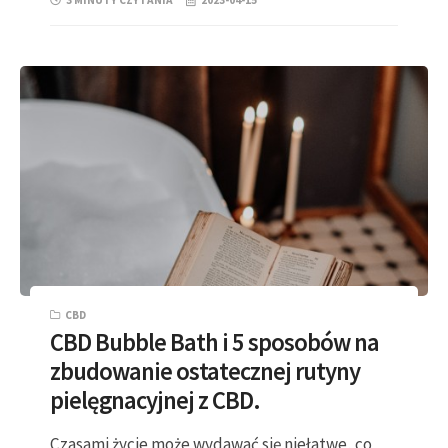
3 MINUTY CZYTANIA
2023-04-15
CBD
CBD Bubble Bath i 5 sposobów na
zbudowanie ostatecznej rutyny
pielęgnacyjnej z CBD.
Czasami życie może wydawać się niełatwe, co