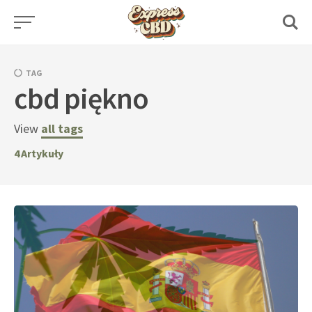
Skip
to
content
TAG
cbd piękno
View
all tags
4
Artykuły