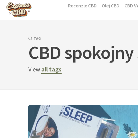
Skip
Recenzje CBD
Olej CBD
CBD V
to
content
TAG
CBD spokojny
View
all tags