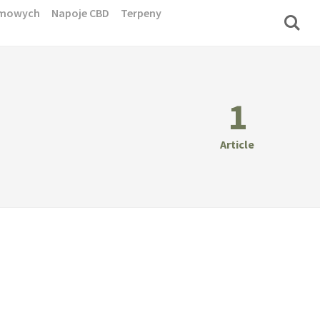
domowych
Napoje CBD
Terpeny
1
Article