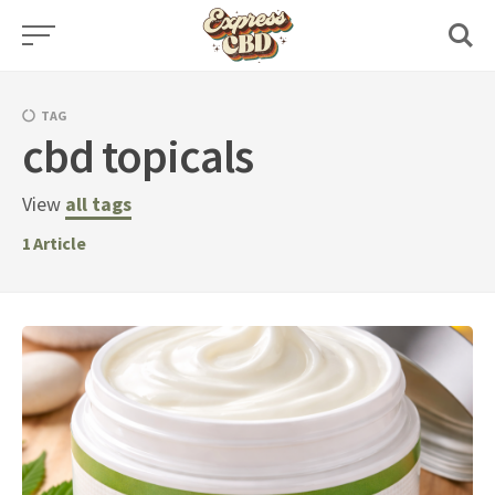
Skip
to
content
TAG
cbd topicals
View
all tags
1
Article