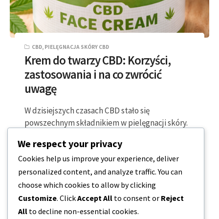
CBD
,
PIELĘGNACJA SKÓRY CBD
Krem do twarzy CBD: Korzyści,
zastosowania i na co zwrócić
uwagę
W dzisiejszych czasach CBD stało się
powszechnym składnikiem w pielęgnacji skóry.
Jest to składnik pochodzenia roślinnego i
We respect your privacy
obecnie zawiera go…
Cookies help us improve your experience, deliver
personalized content, and analyze traffic. You can
7 MINUTY CZYTANIA
2026-02-22
choose which cookies to allow by clicking
Customize
. Click
Accept All
to consent or
Reject
All
to decline non-essential cookies.