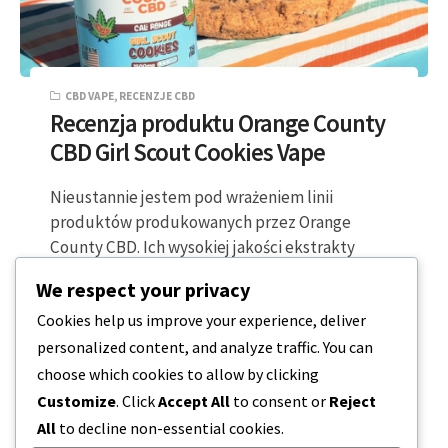
CBD VAPE
,
RECENZJE CBD
Recenzja produktu Orange County
CBD Girl Scout Cookies Vape
Nieustannie jestem pod wrażeniem linii
produktów produkowanych przez Orange
County CBD. Ich wysokiej jakości ekstrakty
zapewniają wszechstronne doświadczenie z
We respect your privacy
CBD,…
Cookies help us improve your experience, deliver
personalized content, and analyze traffic. You can
2 MINUTY CZYTANIA
2024-02-22
choose which cookies to allow by clicking
Customize
. Click
Accept All
to consent or
Reject
All
to decline non-essential cookies.