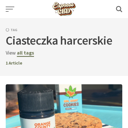
Skip
to
content
TAG
Ciasteczka harcerskie
View
all tags
1
Article