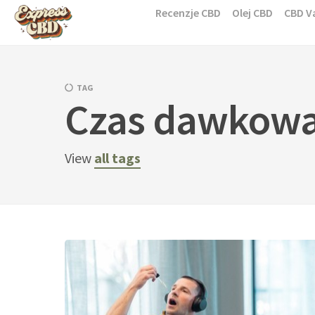
Skip
Recenzje CBD
Olej CBD
CBD V
to
content
TAG
Czas dawkowa
View
all tags