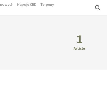
domowych
Napoje CBD
Terpeny
1
Article