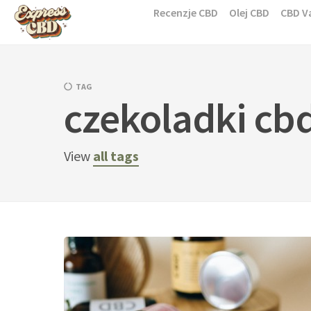
Skip
Recenzje CBD
Olej CBD
CBD V
to
content
TAG
czekoladki cb
View
all tags