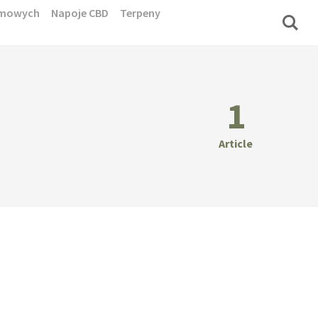
domowych
Napoje CBD
Terpeny
1
Article