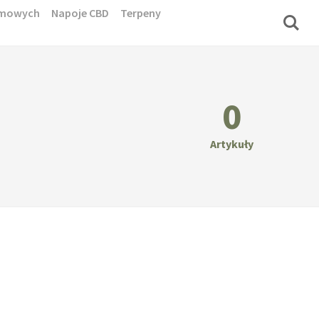
domowych
Napoje CBD
Terpeny
0
Artykuły