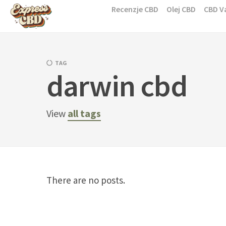
Skip
Recenzje CBD
Olej CBD
CBD V
to
content
TAG
darwin cbd
View
all tags
There are no posts.