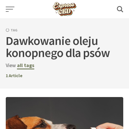
Skip
to
content
TAG
Dawkowanie oleju
konopnego dla psów
View
all tags
1
Article