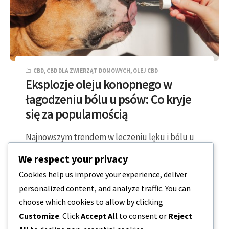
CBD
,
CBD DLA ZWIERZĄT DOMOWYCH
,
OLEJ CBD
Eksplozje oleju konopnego w
łagodzeniu bólu u psów: Co kryje
się za popularnością
Najnowszym trendem w leczeniu lęku i bólu u
psów jest stosowanie oleju konopnego. Wielu
We respect your privacy
właścicieli zwierząt przestawiło się na tę…
Cookies help us improve your experience, deliver
personalized content, and analyze traffic. You can
4 MINUTY CZYTANIA
2023-12-18
choose which cookies to allow by clicking
Customize
. Click
Accept All
to consent or
Reject