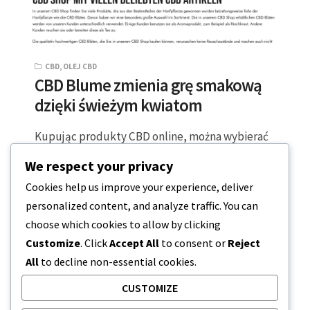
CBD
,
OLEJ CBD
CBD Blume zmienia grę smakową
dzięki świeżym kwiatom
Kupując produkty CBD online, można wybierać
spośród niekończących się list żelków, nalewek i
We respect your privacy
kremów do ciała – wiele z nich…
Cookies help us improve your experience, deliver
personalized content, and analyze traffic. You can
2 MINUTY CZYTANIA
2023-06-14
choose which cookies to allow by clicking
Customize
. Click
Accept All
to consent or
Reject
All
to decline non-essential cookies.
CUSTOMIZE