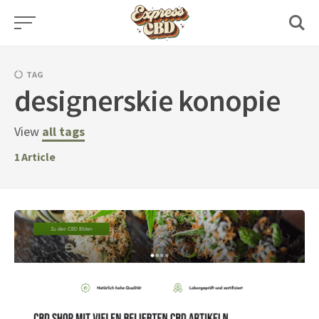
Skip
to
content
TAG
designerskie konopie
View
all tags
1
Article