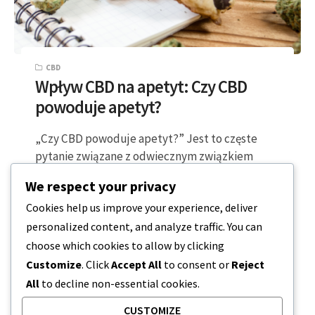
CBD
Wpływ CBD na apetyt: Czy CBD
powoduje apetyt?
„Czy CBD powoduje apetyt?” Jest to częste
pytanie związane z odwiecznym związkiem
między używaniem konopi indyjskich a
We respect your privacy
zwiększonym apetytem, na…
Cookies help us improve your experience, deliver
personalized content, and analyze traffic. You can
3 MINUTY CZYTANIA
2024-02-19
choose which cookies to allow by clicking
Customize
. Click
Accept All
to consent or
Reject
All
to decline non-essential cookies.
CUSTOMIZE