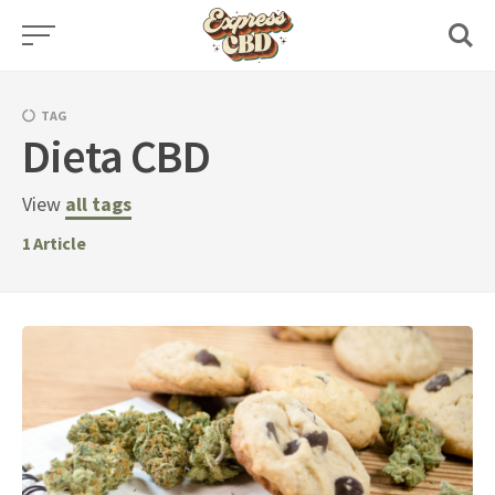
Skip
to
content
TAG
Dieta CBD
View
all tags
1
Article