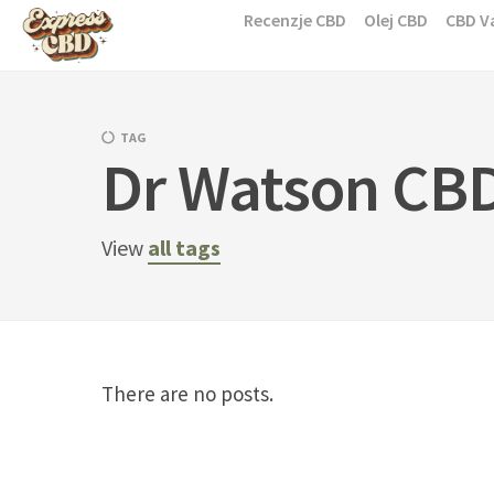
Skip
Recenzje CBD
Olej CBD
CBD V
to
content
TAG
Dr Watson CB
View
all tags
There are no posts.