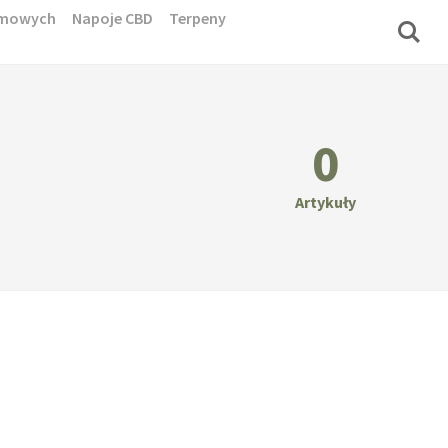
domowych
Napoje CBD
Terpeny
0
Artykuły