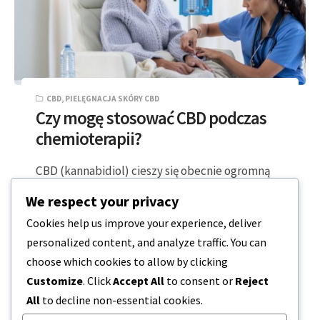
CBD
,
PIELĘGNACJA SKÓRY CBD
Czy mogę stosować CBD podczas
chemioterapii?
CBD (kannabidiol) cieszy się obecnie ogromną
popularnością. Nie ogranicza się już do sklepów
We respect your privacy
z witaminami lub nowościami. Teraz można go…
Cookies help us improve your experience, deliver
personalized content, and analyze traffic. You can
4 MINUTY CZYTANIA
2023-12-19
choose which cookies to allow by clicking
Customize
. Click
Accept All
to consent or
Reject
All
to decline non-essential cookies.