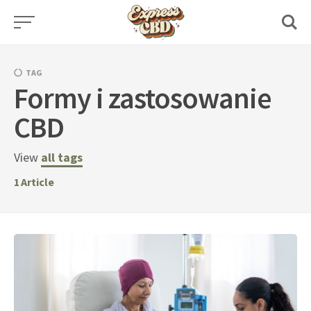
Skip
to
content
TAG
Formy i zastosowanie
CBD
View
all tags
1
Article