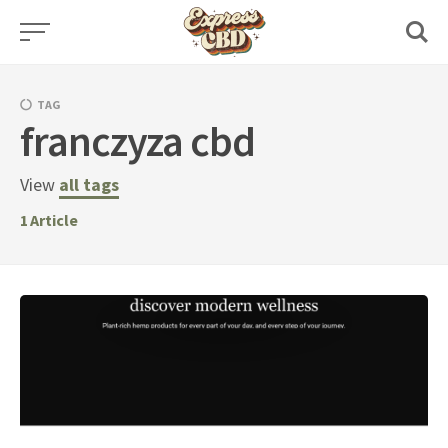
Skip
to
content
TAG
franczyza cbd
View
all tags
1
Article