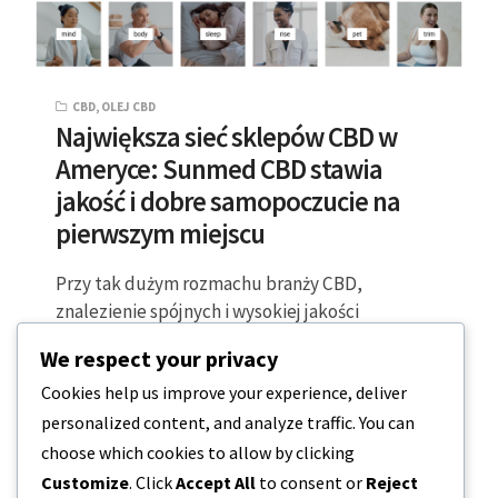
CBD
,
OLEJ CBD
Największa sieć sklepów CBD w
Ameryce: Sunmed CBD stawia
jakość i dobre samopoczucie na
pierwszym miejscu
Przy tak dużym rozmachu branży CBD,
znalezienie spójnych i wysokiej jakości
produktów może okazać się wyzwaniem na
We respect your privacy
rynku globalnym. Tradycyjne…
Cookies help us improve your experience, deliver
personalized content, and analyze traffic. You can
3 MINUTY CZYTANIA
2023-06-08
choose which cookies to allow by clicking
Customize
. Click
Accept All
to consent or
Reject